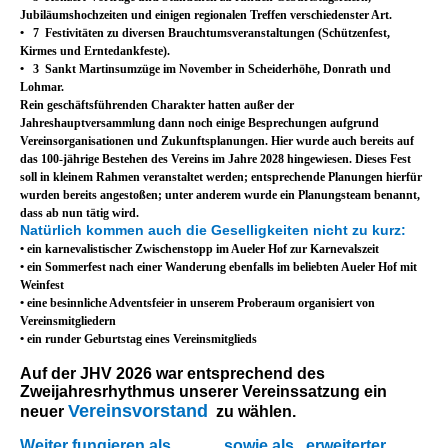
Jubiläumshochzeiten und einigen regionalen Treffen verschiedenster Art.
• 7 Festivitäten zu diversen Brauchtumsveranstaltungen (Schützenfest,
Kirmes und Erntedankfeste).
• 3 Sankt Martinsumzüge im November in Scheiderhöhe, Donrath und
Lohmar.
Rein geschäftsführenden Charakter hatten außer der
Jahreshauptversammlung dann noch einige Besprechungen aufgrund
Vereinsorganisationen und Zukunftsplanungen. Hier wurde auch bereits auf
das 100-jährige Bestehen des Vereins im Jahre 2028 hingewiesen. Dieses Fest
soll in kleinem Rahmen veranstaltet werden; entsprechende Planungen hierfür
wurden bereits angestoßen; unter anderem wurde ein Planungsteam benannt,
dass ab nun tätig wird.
Natürlich kommen auch die Geselligkeiten nicht zu kurz:
• ein karnevalistischer Zwischenstopp im Aueler Hof zur Karnevalszeit
• ein Sommerfest nach einer Wanderung ebenfalls im beliebten Aueler Hof mit
Weinfest
• eine besinnliche Adventsfeier in unserem Proberaum organisiert von
Vereinsmitgliedern
• ein runder Geburtstag eines Vereinsmitglieds
Auf der JHV 2026 war entsprechend des
Zweijahresrhythmus unserer Vereinssatzung ein
Vereinsvorstand
neuer
zu wählen.
Weiter fungieren als
sowie als „erweiterter