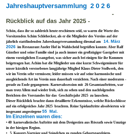
J
ahreshauptversammlung 2 0 2 6
-
Rückblick auf das Jahr 2025 -
Schön, dass ihr so zahlreich heute erschienen seid, so waren die Worte des
Vorsitzenden Achim Schlehecker, als er die Mitglieder des Vereins auf der
14. März
jährlich stattfindenden Jahreshauptversammlung diesmal am
2026
im Restaurant Aueler Hof in Wahlscheid begrüßen konnte. Aber Ralf
Günther und seine Familie sind ja auch immer ein großzügiger Gastgeber mit
einem vorzüglichen Essangebot, was sicher auch bei einigen für ihr Kommen
beigetragen hat. Achim bat die Mitglieder um eine kurze Schweigeminute für
unser kürzlich verstorbenes langjährige Mitglied Klaus-Dieter Stollwerk, den
wir im Verein sehr vermissen; leider müssen wir auf seine harmonische und
ausgleichende Art im Verein nun dauerhaft verzichten. Nach einer moderaten -
gerade zu Ende gegangenen- Karnevalssession mit 26 Gesamtauftritten, war
man trotz Allem mal wieder froh, sich zu sehen und den nachfolgenden
Berichten des Vorstandes für das Geschäftsjahr 2025 zu lauschen.
Dieser Rückblick brachte dann detaillierte Erkenntnisse, welche Rückschlüsse
auf ein erfolgreiches Jahr 2025 brachten. Reine Spielauftritte absolvierten wir
55 Mal.
insgesamt angestiegene
Im Einzelnen waren dies:
• 40 karnevalistische Auftritte mit dem Dreigestirn aus Rösrath sowie Umzüge
in der hiesigen Region.
• 5 Konzert-Vorträge und Ständchen zu runden Geburtstagsfeiern,