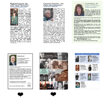
❤️
❤️