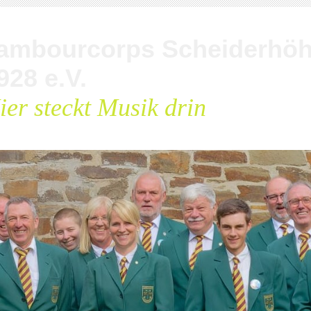
ambourcorps Scheiderhö
928 e.V.
ier steckt Musik drin