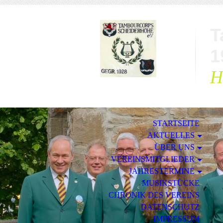
T
1
H
STARTSEITE
AKTUELLES
ÜBER UNS
VEREINSMITGLIEDER
JAHRESTERMINE
MUSIKSTÜCKE
CHRONIK DES VEREINS
DATENSCHUTZ
IMPRESSUM