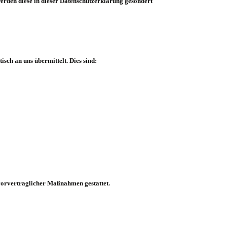
 werden diese in dieser Datenschutzerklärung gesondert
sch an uns übermittelt. Dies sind:
 vorvertraglicher Maßnahmen gestattet.