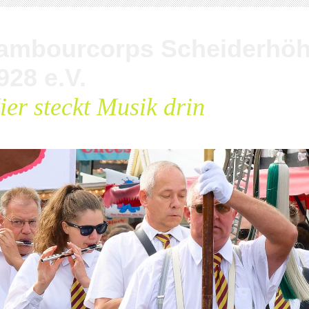
ambourcorps Scheiderhö
928 e.V.
ier steckt Musik drin