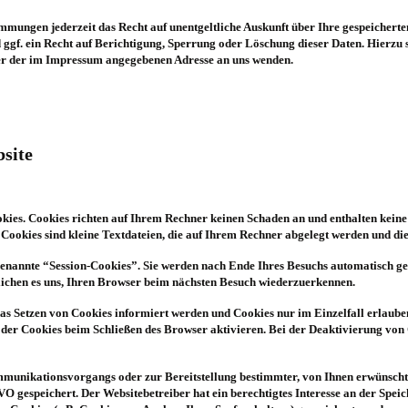
mmungen jederzeit das Recht auf unentgeltliche Auskunft über Ihre gespeicher
gf. ein Recht auf Berichtigung, Sperrung oder Löschung dieser Daten. Hierzu
ter der im Impressum angegebenen Adresse an uns wenden.
site
okies. Cookies richten auf Ihrem Rechner keinen Schaden an und enthalten keine
 Cookies sind kleine Textdateien, die auf Ihrem Rechner abgelegt werden und die
genannte “Session-Cookies”. Sie werden nach Ende Ihres Besuchs automatisch ge
glichen es uns, Ihren Browser beim nächsten Besuch wiederzuerkennen.
 das Setzen von Cookies informiert werden und Cookies nur im Einzelfall erlaub
 der Cookies beim Schließen des Browser aktivieren. Bei der Deaktivierung von 
mmunikationsvorgangs oder zur Bereitstellung bestimmter, von Ihnen erwünscht
GVO gespeichert. Der Websitebetreiber hat ein berechtigtes Interesse an der Spei