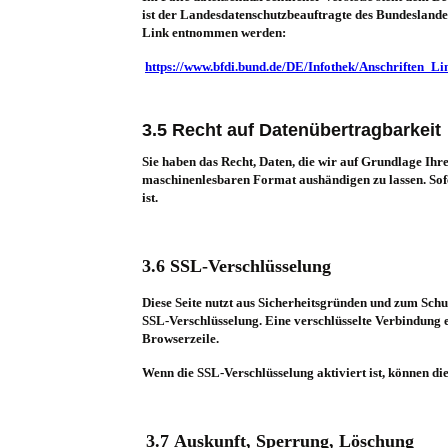
ist der Landesdatenschutzbeauftragte des Bundeslande
Link entnommen werden:
https://www.bfdi.bund.de/DE/Infothek/Anschriften_Li
3.5 Recht auf Datenübertragbarkeit
Sie haben das Recht, Daten, die wir auf Grundlage Ihre
maschinenlesbaren Format aushändigen zu lassen. Sofer
ist.
3.6 SSL-Verschlüsselung
Diese Seite nutzt aus Sicherheitsgründen und zum Schut
SSL-Verschlüsselung. Eine verschlüsselte Verbindung e
Browserzeile.
Wenn die SSL-Verschlüsselung aktiviert ist, können die
3.7 Auskunft, Sperrung, Löschung