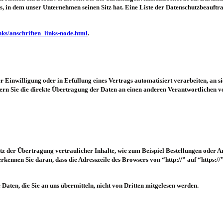
s, in dem unser Unternehmen seinen Sitz hat. Eine Liste der Datenschutzbeauft
nks/anschriften_links-node.html
.
r Einwilligung oder in Erfüllung eines Vertrags automatisiert verarbeiten, an s
n Sie die direkte Übertragung der Daten an einen anderen Verantwortlichen ver
z der Übertragung vertraulicher Inhalte, wie zum Beispiel Bestellungen oder Anf
rkennen Sie daran, dass die Adresszeile des Browsers von “http://” auf “https:/
 Daten, die Sie an uns übermitteln, nicht von Dritten mitgelesen werden.