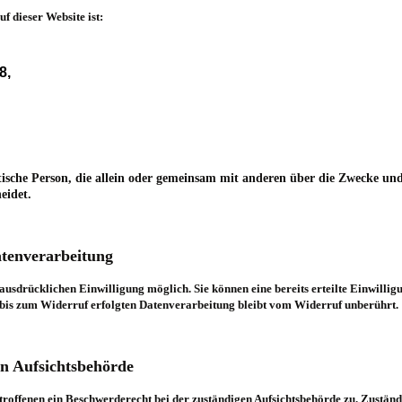
f dieser Website ist:
 8,
ristische Person, die allein oder gemeinsam mit anderen über die Zwecke 
eidet.
atenverarbeitung
usdrücklichen Einwilligung möglich. Sie können eine bereits erteilte Einwilligu
 bis zum Widerruf erfolgten Datenverarbeitung bleibt vom Widerruf unberührt.
en Aufsichtsbehörde
troffenen ein Beschwerderecht bei der zuständigen Aufsichtsbehörde zu. Zustän