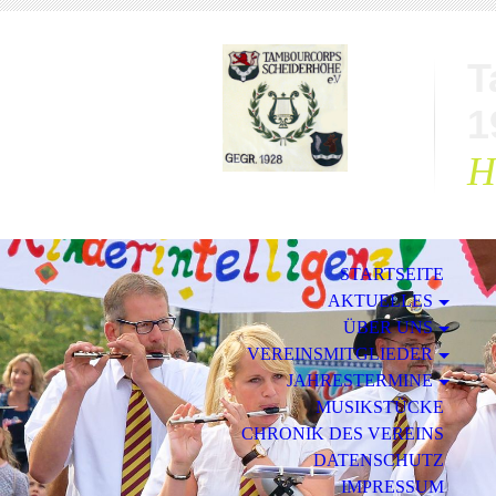
T
1
H
STARTSEITE
AKTUELLES
ÜBER UNS
VEREINSMITGLIEDER
JAHRESTERMINE
MUSIKSTÜCKE
CHRONIK DES VEREINS
DATENSCHUTZ
IMPRESSUM