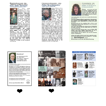
❤️
❤️